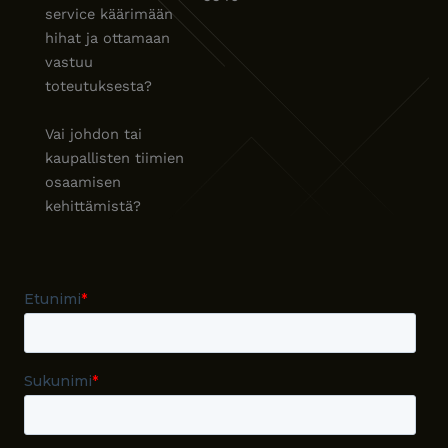
service käärimään
hihat ja ottamaan
vastuu
toteutuksesta?
Vai johdon tai
kaupallisten tiimien
osaamisen
kehittämistä?