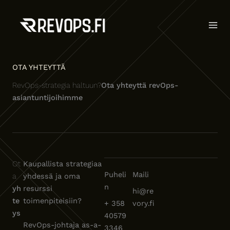
Siirry
sisältöön
OTA YHTEYTTÄ
RevOps-strategia haltuun?
Ota yhteyttä revOps-
asiantuntijoihimme
Ot
Kaupallista strategiaa
Puheli
Maili
a
yhdessä ja oma
n
yh
resurssi
hi@re
te
toimenpiteisiin?
+ 358
vory.fi
ys
40579
RevOps-johtaja as-a-
3346